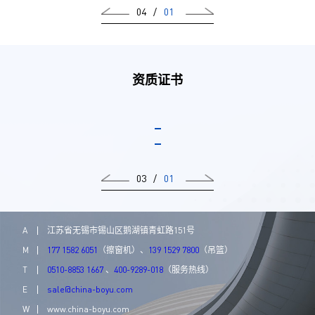
04
/
01
资质证书
03
/
01
A
江苏省无锡市锡山区鹅湖镇青虹路151号
M
177 1582 6051
（擦窗机）、
139 1529 7800
（吊篮）
T
0510-8853 1667
、
400-9289-018
（服务热线）
E
sale@china-boyu.com
W
www.china-boyu.com